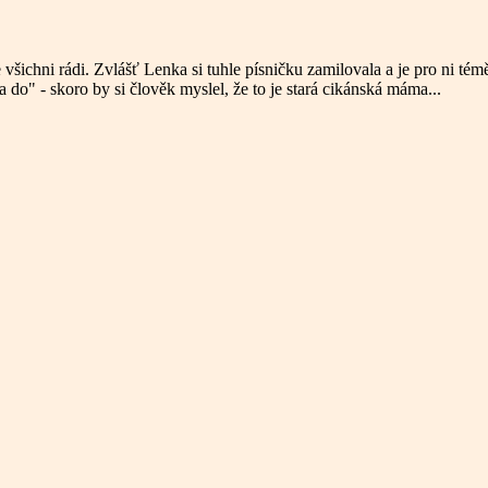
šichni rádi. Zvlášť Lenka si tuhle písničku zamilovala a je pro ni témě
do" - skoro by si člověk myslel, že to je stará cikánská máma...