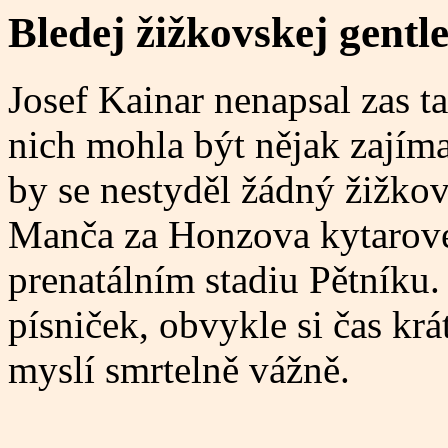
Bledej žižkovskej gent
Josef Kainar nenapsal zas t
nich mohla být nějak zajíma
by se nestyděl žádný žižko
Manča za Honzova kytarové
prenatálním stadiu Pětníku.
písniček, obvykle si čas kr
myslí smrtelně vážně.