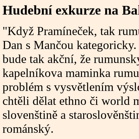
Hudební exkurze na Ba
"Když Pramíneček, tak rumu
Dan s Mančou kategoricky. 
bude tak akční, že rumunský
kapelníkova maminka rumun
problém s vysvětlením výsl
chtěli dělat ethno či world 
slovenštině a staroslověnšt
románský.