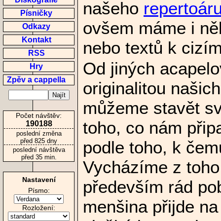
našeho
repertoár
Písničky
ovšem máme i něko
Odkazy
Kontakt
nebo textů k cizí
RSS
Od jiných acapelo
Hry
Zpěv a cappella
originalitou našic
můžeme stavět svů
Počet návštěv:
toho, co nám přip
190188
poslední změna
před 825 dny
podle toho, k čem
poslední návštěva
před 35 min.
Vycházíme z toho
Nastavení
především rád pob
Písmo:
menšina přijde na
Rozložení: