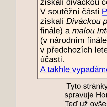
získali diváckou 
V soutěžní části
P
získali
Diváckou p
finále) a
malou Int
(v národním finál
v předchozích letec
účasti.
A takhle vypadám
Tyto stránky
spravuje Ho
Teď už ovš