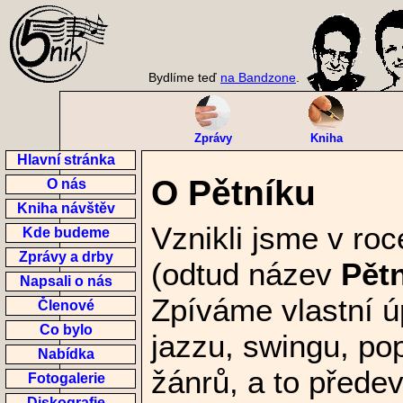
Bydlíme teď
na Bandzone
.
Zprávy
Kniha
Hlavní stránka
O Pětníku
O nás
Kniha návštěv
Vznikli jsme v roc
Kde budeme
Zprávy a drby
(odtud název
Pět
Napsali o nás
Zpíváme vlastní úp
Členové
Co bylo
jazzu, swingu, pop
Nabídka
žánrů, a to přede
Fotogalerie
Diskografie