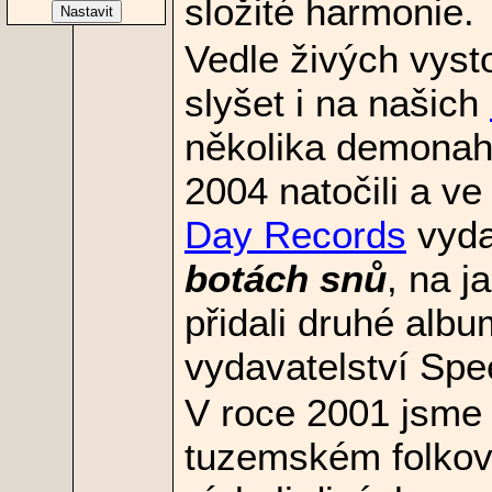
složité harmonie.
Vedle živých vyst
slyšet i na našich
několika demonah
2004 natočili a ve
Day Records
vyda
botách snů
, na j
přidali druhé alb
vydavatelství Sp
V roce 2001 jsme
tuzemském folkov